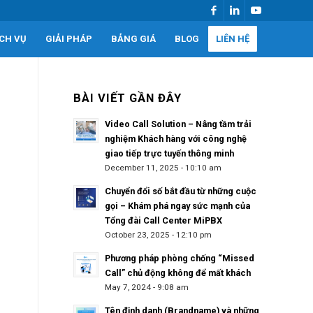
ỊCH VỤ
GIẢI PHÁP
BẢNG GIÁ
BLOG
LIÊN HỆ
BÀI VIẾT GẦN ĐÂY
Video Call Solution – Nâng tầm trải
nghiệm Khách hàng với công nghệ
giao tiếp trực tuyến thông minh
December 11, 2025 - 10:10 am
Chuyển đổi số bắt đầu từ những cuộc
gọi – Khám phá ngay sức mạnh của
Tổng đài Call Center MiPBX
October 23, 2025 - 12:10 pm
Phương pháp phòng chống “Missed
Call” chủ động không để mất khách
May 7, 2024 - 9:08 am
Tên định danh (Brandname) và những