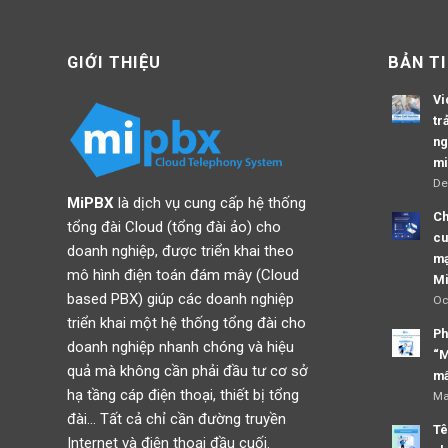
GIỚI THIỆU
BẢN T
Vi
tr
ng
mi
De
MiPBX
là dịch vụ cung cấp hệ thống
Ch
tổng đài Cloud (tổng đài ảo) cho
cu
doanh nghiệp, được triển khai theo
mạ
mô hình điện toán đám mây (Cloud
M
based PBX) giúp các doanh nghiệp
Oc
triển khai một hệ thống tổng đài cho
Ph
doanh nghiệp nhanh chóng và hiệu
“M
quả mà không cần phải đầu tư cơ sở
mấ
hạ tầng cáp điện thoại, thiết bị tổng
Ma
đài… Tất cả chỉ cần đường truyền
Tê
Internet và điện thoại đầu cuối.