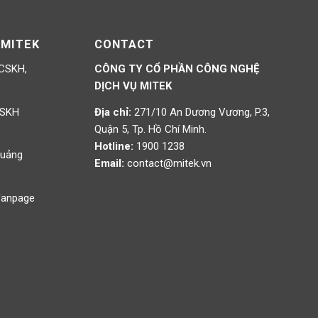
 MITEK
CONTACT
 CSKH,
CÔNG TY CỔ PHẦN CÔNG NGHỆ
DỊCH VỤ MITEK
CSKH
Địa chỉ:
271/10 An Dương Vương, P.3,
Quận 5, Tp. Hồ Chí Minh.
Hotline:
1900 1238
Quảng
Email:
contact@mitek.vn
 Fanpage