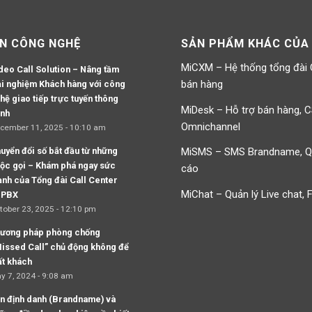
IN CÔNG NGHỆ
SẢN PHẨM KHÁC CỦA
MiCXM – Hệ thống tổng đài
deo Call Solution – Nâng tầm
bán hàng
ải nghiệm Khách hàng với công
hệ giao tiếp trực tuyến thông
MiDesk – Hỗ trợ bán hàng, 
nh
Omnichannel
cember 11, 2025 - 10:10 am
uyển đổi số bắt đầu từ những
MiSMS – SMS Brandname, 
ộc gọi – Khám phá ngay sức
cáo
nh của Tổng đài Call Center
MiChat – Quản lý Live chat,
iPBX
tober 23, 2025 - 12:10 pm
ương pháp phòng chống
issed Call” chủ động không để
t khách
y 7, 2024 - 9:08 am
n định danh (Brandname) và