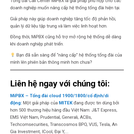
Tổng đài Call Center MiPBX là giải pháp phù hợp cho các
doanh nghiệp muốn nâng cấp hệ thống tổng đài hiện tại.
Giải pháp này giúp doanh nghiệp tăng tốc độ phản hồi,
quản lý dữ liệu tập trung và làm việc linh hoạt hơn.
Đồng thời, MiPBX cũng hỗ trợ mở rộng hệ thống dễ dàng
khi doanh nghiệp phát triển.
Bạn đã sẵn sàng để “nâng cấp” hệ thống tổng đài của
mình lên phiên bản thông minh hơn chưa?
Liên hệ ngay với chúng tôi:
MiPBX – Tổng đài cloud 1900/1800/cố định/di
động:
Một giải pháp của
MITEK
đang được tin dùng bởi
hơn 500 thương hiệu hàng đầu Việt Nam: J&T Express,
EMS Việt Nam, Prudential, Generali, ACBs,
Techcomsecurities, Transcosmos BPO, VUS, Tesla, An
Gia Investment, ICool, Đại Y,….