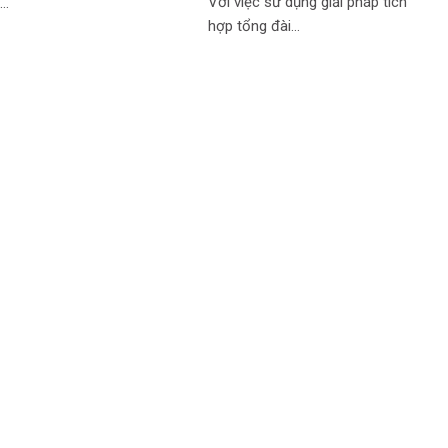
Với việc sử dụng giải pháp tích
g…
hợp tổng đài…