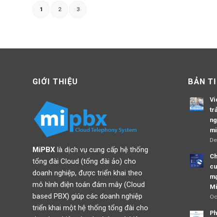
1
2
3
GIỚI THIỆU
BẢN T
Vi
tr
ng
mi
De
MiPBX
là dịch vụ cung cấp hệ thống
Ch
tổng đài Cloud (tổng đài ảo) cho
cu
doanh nghiệp, được triển khai theo
mạ
mô hình điện toán đám mây (Cloud
M
based PBX) giúp các doanh nghiệp
Oc
triển khai một hệ thống tổng đài cho
Ph