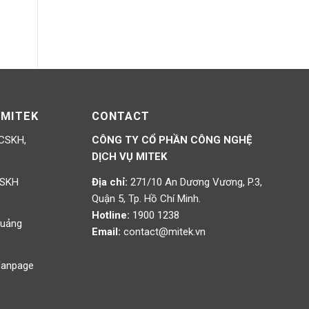
 MITEK
CONTACT
 CSKH,
CÔNG TY CỔ PHẦN CÔNG NGHỆ
DỊCH VỤ MITEK
CSKH
Địa chỉ:
271/10 An Dương Vương, P.3,
Quận 5, Tp. Hồ Chí Minh.
Hotline:
1900 1238
Quảng
Email:
contact@mitek.vn
 Fanpage