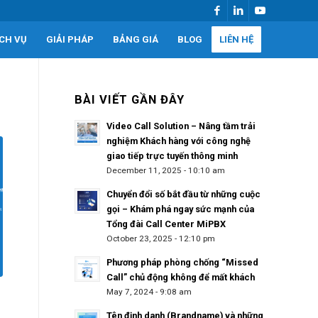
ỊCH VỤ
GIẢI PHÁP
BẢNG GIÁ
BLOG
LIÊN HỆ
BÀI VIẾT GẦN ĐÂY
Video Call Solution – Nâng tầm trải
nghiệm Khách hàng với công nghệ
giao tiếp trực tuyến thông minh
December 11, 2025 - 10:10 am
Chuyển đổi số bắt đầu từ những cuộc
gọi – Khám phá ngay sức mạnh của
Tổng đài Call Center MiPBX
October 23, 2025 - 12:10 pm
Phương pháp phòng chống “Missed
Call” chủ động không để mất khách
May 7, 2024 - 9:08 am
Tên định danh (Brandname) và những