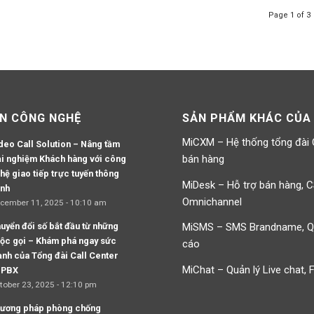
Page 1 of 3
IN CÔNG NGHỆ
SẢN PHẨM KHÁC CỦA
MiCXM – Hệ thống tổng đài
deo Call Solution – Nâng tầm
bán hàng
ải nghiệm Khách hàng với công
hệ giao tiếp trực tuyến thông
MiDesk – Hỗ trợ bán hàng, 
nh
Omnichannel
cember 11, 2025 - 10:10 am
uyển đổi số bắt đầu từ những
MiSMS – SMS Brandname, 
ộc gọi – Khám phá ngay sức
cáo
nh của Tổng đài Call Center
MiChat – Quản lý Live chat,
iPBX
tober 23, 2025 - 12:10 pm
ương pháp phòng chống